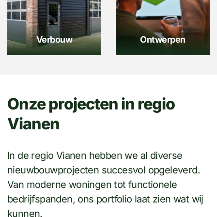
Verbouw
Ontwerpen
Onze projecten in regio
Vianen
In de regio Vianen hebben we al diverse
nieuwbouwprojecten succesvol opgeleverd.
Van moderne woningen tot functionele
Verbouwing restaurant
bedrijfspanden, ons portfolio laat zien wat wij
De Vrijstad Vianen
kunnen.