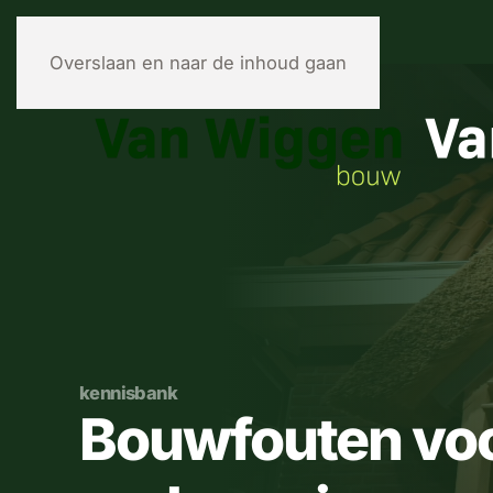
Overslaan en naar de inhoud gaan
kennisbank
Bouwfouten vo