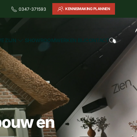
KENNISMAKING PLANNEN
0347-371593
E ZIJN
SHOWROOM
WERKEN BIJ
CONTACT
bouw en