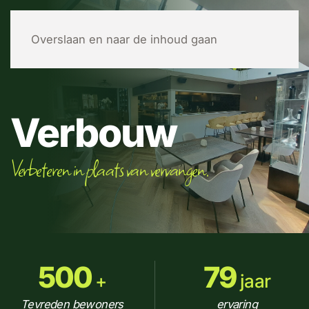
MENU
Overslaan en naar de inhoud gaan
Verbouw
Verbeteren in plaats van vervangen.
500
79
+
jaar
Tevreden bewoners
ervaring