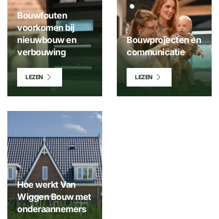
Bouwfouten
voorkomen bij
nieuwbouw en
Bouwprojecten en
verbouwing
communicatie
LEZEN
LEZEN
Hoe werkt Van
Wiggen Bouw met
onderaannemers