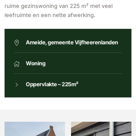
ruime gezinswoning van 225 m² met veel
leefruimte en een nette afwerking.
Ameide, gemeente Vijfheerenlanden
Woning
Oppervlakte – 225m²