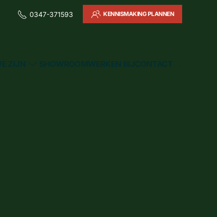
KENNISMAKING PLANNEN
0347-371593
E ZIJN
SHOWROOM
WERKEN BIJ
CONTACT