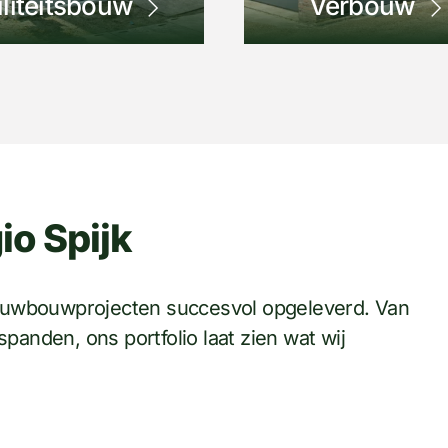
iliteitsbouw
Verbouw
io Spijk
ng in Lopikerkapel
nieuwbouwprojecten succesvol opgeleverd. Van
panden, ons portfolio laat zien wat wij