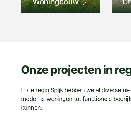
Woningbouw
Ut
Onze projecten in reg
Vrijstaande schuurwoni
In de regio Spijk hebben we al diverse 
moderne woningen tot functionele bedrijfs
kunnen.
BEKIJKEN