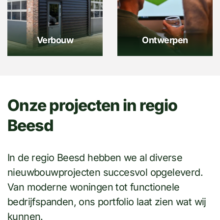
Verbouw
Ontwerpen
Onze projecten in regio
Beesd
In de regio Beesd hebben we al diverse
nieuwbouwprojecten succesvol opgeleverd.
Vrijstaande
Van moderne woningen tot functionele
schuurwoning in
bedrijfspanden, ons portfolio laat zien wat wij
Lopikerkapel
kunnen.