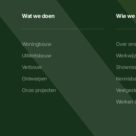
Wat we doen
Wie we 
Woningbouw
Over on
Utiliteitsbouw
Werkwij
Verbouw
Showro
Ontwerpen
Kennisb
Onze projecten
Veelgest
Werken b