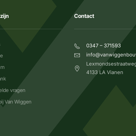
zijn
Contact
s
0347 – 371593
info@vanwiggenbou
ze
Lexmondsestraatwe
om
4133 LA Vianen
ank
elde vragen
ij Van Wiggen