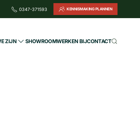
KENNISMAKING PLANNEN
0347-371593
E ZIJN
SHOWROOM
WERKEN BIJ
CONTACT