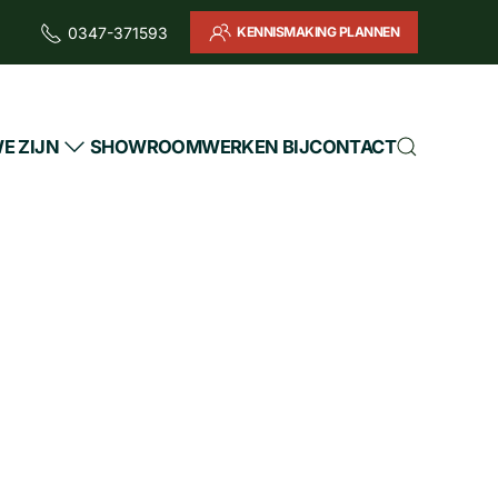
KENNISMAKING PLANNEN
0347-371593
E ZIJN
SHOWROOM
WERKEN BIJ
CONTACT