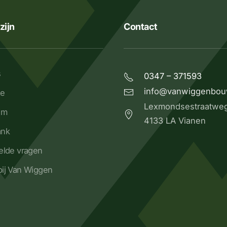
zijn
Contact
s
0347 – 371593
info@vanwiggenbou
ze
Lexmondsestraatwe
om
4133 LA Vianen
ank
elde vragen
ij Van Wiggen