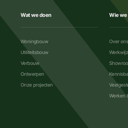
Wat we doen
Wie we 
Woningbouw
Over on
Utiliteitsbouw
Werkwij
Verbouw
Showro
Ontwerpen
Kennisb
Onze projecten
Veelgest
Werken b