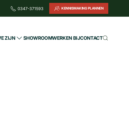
KENNISMAKING PLANNEN
0347-371593
E ZIJN
SHOWROOM
WERKEN BIJ
CONTACT