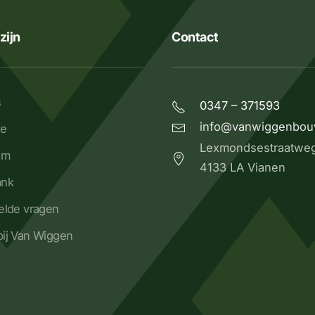
zijn
Contact
s
0347 – 371593
info@vanwiggenbou
ze
Lexmondsestraatwe
om
4133 LA Vianen
ank
elde vragen
ij Van Wiggen