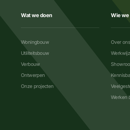
Wat we doen
Wie we 
Woningbouw
Over on
Utiliteitsbouw
Werkwij
Verbouw
Showro
Ontwerpen
Kennisb
Onze projecten
Veelgest
Werken b