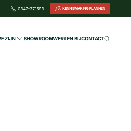
KENNISMAKING PLANNEN
0347-371593
E ZIJN
SHOWROOM
WERKEN BIJ
CONTACT