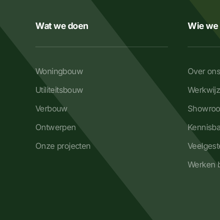
Wat we doen
Wie we 
Woningbouw
Over on
Utiliteitsbouw
Werkwij
Verbouw
Showro
Ontwerpen
Kennisb
Onze projecten
Veelgest
Werken b