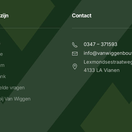
zijn
Contact
s
0347 – 371593
info@vanwiggenbou
ze
Lexmondsestraatwe
om
4133 LA Vianen
ank
elde vragen
ij Van Wiggen