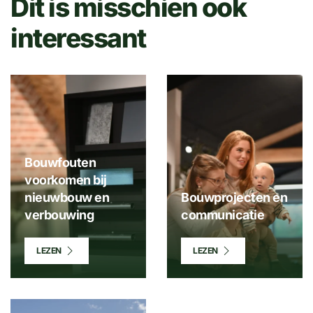
Dit is misschien ook
interessant
Bouwfouten
voorkomen bij
nieuwbouw en
Bouwprojecten en
verbouwing
communicatie
LEZEN
LEZEN