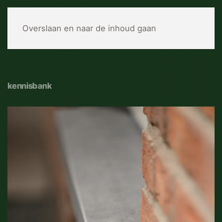
MENU
Overslaan en naar de inhoud gaan
kennisbank